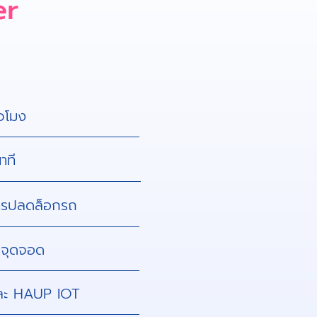
er
่วโมง
าที
นการปลดล็อกรถ
ตชันจุดจอด
ละ HAUP IOT