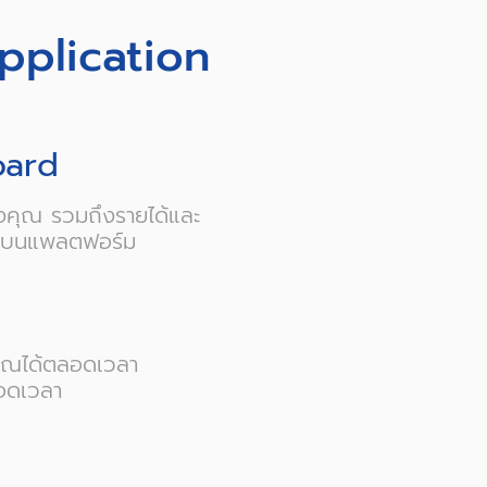
pplication
oard
งคุณ รวมถึงรายได้และ
ช่าบนแพลตฟอร์ม
ุณได้ตลอดเวลา
อดเวลา