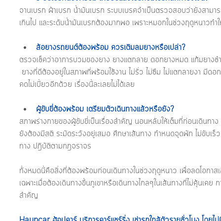
จานเบรก ผ้าเบรก น้ำมันเบรก ระบบเบรคจำเป็นตรวจสอบว่ายังสามารถใช
เกินไป และระดับน้ำมันเบรกต้องมากพอ เพราะหมอกในช่วงฤดูหนาวทำให้
ล้อยางรถยนต์ต้องพร้อม ควรเติมลมยางหรือเปล่า?
ตรวจเช็คว่าอาการบวมของยาง ยางแตกลาย ดอกยางหมด แก้มยางชำรุ
 ยางที่ดีต้องอยู่ในสภาพที่พร้อมใช้งาน ไม่รั่ว ไม่ซึม ไม่แตกลายงา มีด
คดไม่เบี้ยวอีกด้วย เรื่องนี้ละเลยไม่ได้เลย
ผู้ขับขี่ต้องพร้อม เตรียมตัวเดินทางแล้วหรือยัง?
สภาพร่างกายของผู้ขับขี่เป็นเรื่องสำคัญ นอนหลับให้เต็มที่ก่อนเดินทาง
ยังต้องมีสติ ระมัดระวังอยู่เสมอ ศึกษาเส้นทาง กำหนดจุดพัก ไม่ขับเ
ทาง ปฎิบัติตามกฎจราจร
ทั้งหมดนี้คือสิ่งที่ต้องพร้อมก่อนเดินทางในช่วงฤดูหนาว เพื่อลดโอกาสเ
เฉพาะเมื่อต้องเดินทางขึ้นภูเขาหรือเดินทางไกลๆในเส้นทางที่ไม่คุ้นเคย 
สำคัญ 
Haupcar ฮ้อปคาร์ บริการคาร์แชร์ริ่ง เช่ารถใกล้ตัวรายชั่วโมง โดยไม่ม