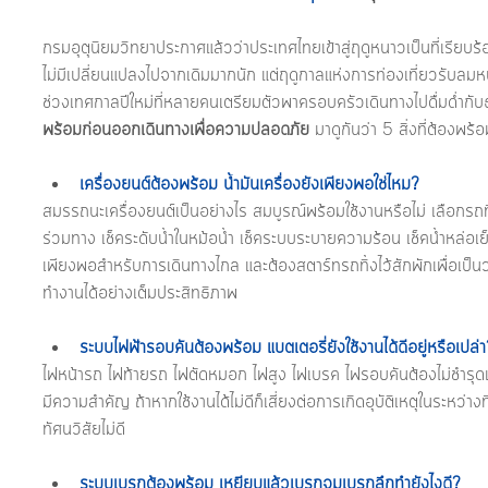
กรมอุตุนิยมวิทยาประกาศแล้วว่าประเทศไทยเข้าสู่ฤดูหนาวเป็นที่เรียบร
ไม่มีเปลี่ยนแปลงไปจากเดิมมากนัก แต่ฤดูกาลแห่งการท่องเที่ยวรับลมหนา
ช่วงเทศกาลปีใหม่ที่หลายคนเตรียมตัวพาครอบครัวเดินทางไปดื่มด่ำกั
พร้อมก่อนออกเดินทางเพื่อความปลอดภัย 
มาดูกันว่า 5 สิ่งที่ต้องพร
เครื่องยนต์ต้องพร้อม น้ำมันเครื่องยังเพียงพอใช่ไหม?
สมรรถนะเครื่องยนต์เป็นอย่างไร สมบูรณ์พร้อมใช้งานหรือไม่ เลือกรถ
ร่วมทาง เช็คระดับน้ำในหม้อน้ำ เช็คระบบระบายความร้อน เช็คน้ำหล่อเย
เพียงพอสำหรับการเดินทางไกล และต้องสตาร์ทรถทิ้งไว้สักพักเพื่อเป็นวอ
ทำงานได้อย่างเต็มประสิทธิภาพ
ระบบไฟฟ้ารอบคันต้องพร้อม แบตเตอรี่ยังใช้งานได้ดีอยู่หรือเปล่า
ไฟหน้ารถ ไฟท้ายรถ ไฟตัดหมอก ไฟสูง ไฟเบรค ไฟรอบคันต้องไม่ชำรุดเส
มีความสำคัญ ถ้าหากใช้งานได้ไม่ดีก็เสี่ยงต่อการเกิดอุบัติเหตุในระหว่างที
ทัศนวิสัยไม่ดี
ระบบเบรกต้องพร้อม เหยียบแล้วเบรกจมเบรกลึกทำยังไงดี?