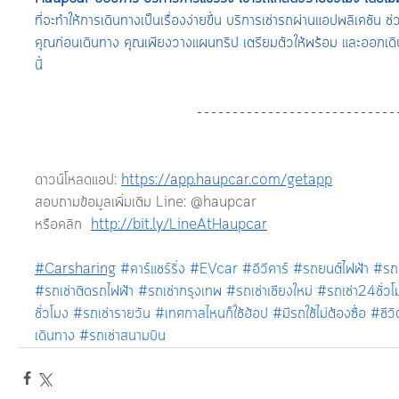
ที่จะทำให้การเดินทางเป็นเรื่องง่ายขึ้น บริการเช่ารถผ่านแอปพลิเคชั
คุณก่อนเดินทาง คุณเพียงวางแผนทริป เตรียมตัวให้พร้อม และออกเด
นี้
ดาวน์โหลดแอป: 
https://app.haupcar.com/getapp
สอบถามข้อมูลเพิ่มเติม Line: @haupcar
หรือคลิก  
http://bit.ly/LineAtHaupcar
#Carsharing
#คาร์แชร์ริ่ง
#EVcar
#อีวีคาร์
#รถยนต์ไฟฟ้า
#รถย
#รถเช่าติดรถไฟฟ้า
#รถเช่ากรุงเทพ
#รถเช่าเชียงใหม่
#รถเช่า24ชั่วโ
ชั่วโมง
#รถเช่ารายวัน
#เทศกาลไหนก็ใช้ฮ้อป
#มีรถใช้ไม่ต้องซื้อ
#ชีวิต
เดินทาง
#รถเช่าสนามบิน