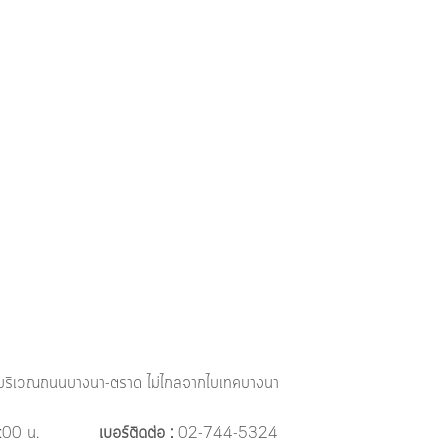
ู่บริเวณถนนบางนา-ตราด ไม่ไกลจากไบเทคบางนา
0 น.            
เบอร์ติดต่อ :
 02-744-5324