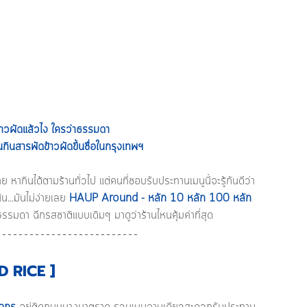
้าวผัดแล้วไง ใครว่าธรรมดา 
กินสารพัดข้าวผัดขึ้นชื่อในกรุงเทพฯ
าย หากินได้ตามร้านทั่วไป แต่คนที่ชอบรับประทานเมนูนี้จะรู้กันดีว่า 
น...มันไม่ง่ายเลย
HAUP Around - หลัก 10 หลัก 100 หลัก 
ธรรมดา ฉีกรสชาติแบบเดิมๆ มาดูว่าร้านไหนคุ้มค่าที่สุด 
ED RICE ]