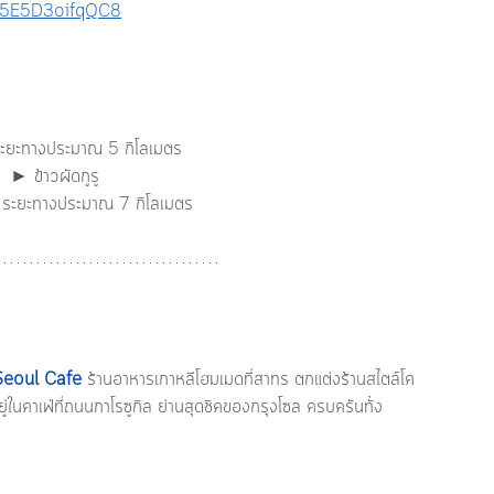
4T5E5D3oifqQC8
ระยะทางประมาณ 5 กิโลเมตร
  ► ข้าวผัดกูรู
ี ระยะทางประมาณ 7 กิโลเมตร
Seoul Cafe 
ร้านอาหารเกาหลีโฮมเมดที่สาทร ตกแต่งร้านสไตล์โค
ู่ในคาเฟ่ที่ถนนกาโรซูกิล ย่านสุดชิคของกรุงโซล ครบครันทั้ง