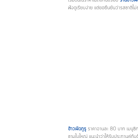
เริ่มต้นในราคาไม่ถึงหนึ่งร้อย 
ร้านข้าวผั
ฟังดูเรียบง่าย แต่ขอยืนยันว่ารสชาติไ
ข้าวผัดกูรู 
ราคาจานละ 80 บาท เมนูซิกเน
ชามใบใหญ่ แนะนำว่าให้รับประทานคู่กับ