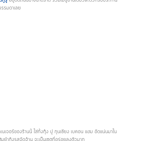
ดกูรู
 อยู่ติดถนนบางนาตราด รวมเมนูจานเดียวสะดวกรับประทาน 
ม่ธรรมดาเลย 
เจอร์ของร้านนี้ ใส่ทั้งกุ้ง ปู กุนเชียง เบคอน แฮม อัดแน่นมาใน
ต้มยำกุ้งรสจัดจ้าน จะเป็นเซตที่อร่อยลงตัวมาก