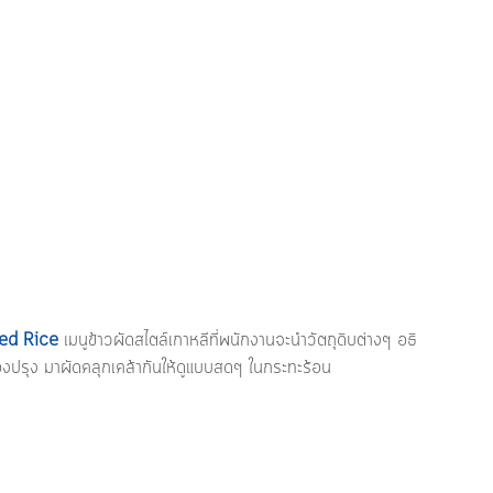
ied Rice
เมนูข้าวผัดสไตล์เกาหลีที่พนักงานจะนำวัตถุดิบต่างๆ อธิ
รื่องปรุง มาผัดคลุกเคล้ากันให้ดูแบบสดๆ ในกระทะร้อน