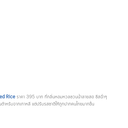
ied Rice 
ราคา 395 บาท ที่กลิ่นหอมหวลชวนน้ำลายสอ ชีสฉ่ำๆ 
ดต้นตำหรับจากเกาหลี แต่ปรับรสชาติให้ถูกปากคนไทยมากขึ้น