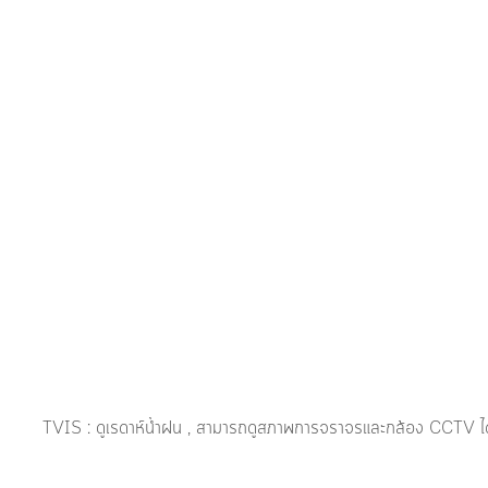
TVIS : ดูเรดาห์น้ำฝน , สามารถดูสภาพการจราจรและกล้อง CCTV ได