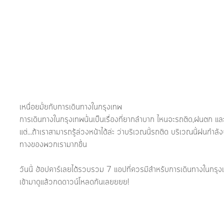
เหนื่อยมั้ยกับการเดินทางในกรุงเทพ
การเดินทางในกรุงเทพนั้นเป็นเรื่องที่ยากลำบาก ไหนจะรถติด,ฝนตก แล
แต่...ถ้าเราสามารถรู้ล่วงหน้าได้ล่ะ ว่าบริเวณนี้รถติด บริเวณนี้ฝนก
ทางของพวกเรามากขึ้น
วันนี้ ฮ้อปคาร์เลยได้รวบรวม 7 แอปที่ควรมีสำหรับการเดินทางในกรุง
เข้ามาดูแล้วกดดาวน์โหลดกันเลยยยย!