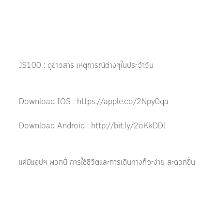
JS100 : ดูข่าวสาร เหตุการณ์ต่างๆในประจำวัน
Download IOS : https://apple.co/2Npy0qa
Download Android : http://bit.ly/2oKkDDl
แค่มีแอปฯ พวกนี้ การใช้ชีวิตและการเดินทางก็จะง่าย สะดวกขึ้น