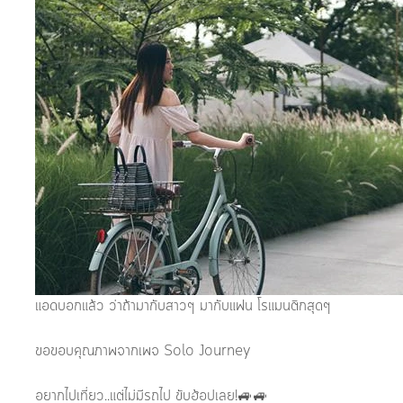
แอดบอกแล้ว ว่าถ้ามากับสาวๆ มากับแฟน โรแมนติกสุดๆ
ขอขอบคุณภาพจากเพจ Solo Journey
อยากไปเที่ยว..แต่ไม่มีรถไป ขับฮ้อปเลย!🚙🚙