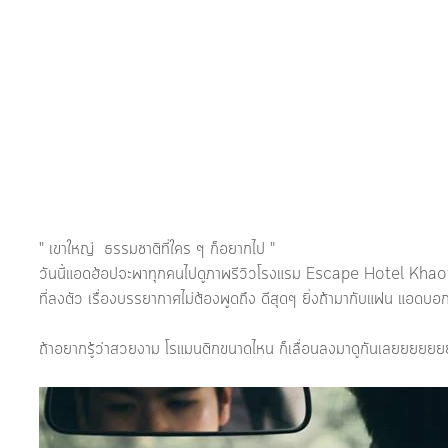
" เขาใหญ่  ธรรมชาติที่ใคร ๆ ก็อยากไป "
วันนี้แอดฮ้อปจะพาทุกคนไปดูภาพรีวิวโรงแรม Escape Hotel Khaoya
ที่ลงตัว เรื่องบรรยากาศไม่ต้องพูดถึง ดีสุดๆ ยิ่งถ้ามากับแฟน แอด
ถ้าอยากรู้ว่าสวยงาม โรแมนติกขนาดไหน ก็เลื่อนลงมาดูกันเลยยยยยย