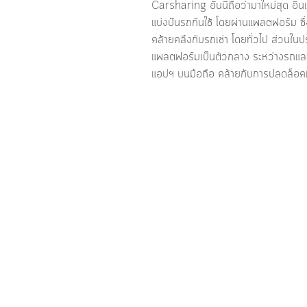
Carsharing อันนี้ถือว่ามาใหม่สุด อิ
แบ่งปันรถกันใช้ โดยผ่านแพลตฟอร์ม ซึ่ง
คล้ายคลึงกับรถเช่า โดยทั่วไป ส่วนในป
แพลตฟอร์มเป็นตัวกลาง ระหว่างรถและผู
แอปฯ บนมือถือ คล้ายกับการปลดล็อคม