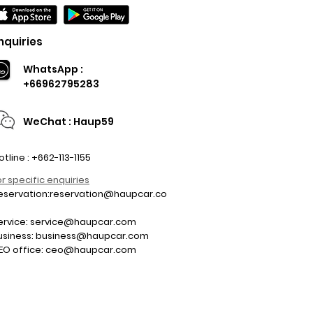
nquiries
WhatsApp :
+66962795283
WeChat : Haup59
otline : +662-113-1155
or specific enquiries
eservation:
reservation@haupcar.co
m
ervice:
service@haupcar.com
usiness:
business@haupcar.com
EO office:
ceo@haupcar.com