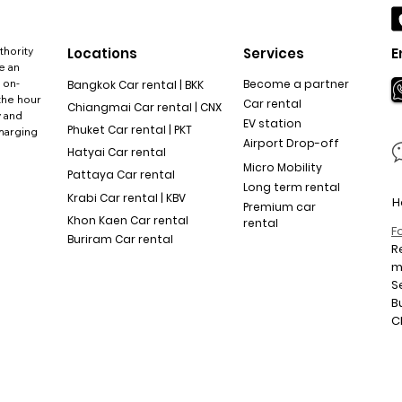
thority
Locations
Services
E
e an
 on-
Become a partner
Bangkok Car rental | BKK
the hour
Car rental
Chiangmai Car rental | CNX
y and
EV station
Phuket Car rental | PKT
charging
Airport Drop-off
Hatyai Car rental
Micro Mobility
Pattaya Car rental
Long term rental
Krabi Car rental | KBV
H
Premium car
Khon Kaen Car rental
rental
F
Buriram Car rental
R
S
B
C