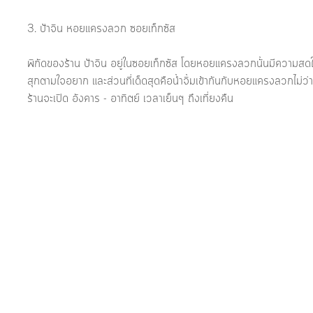
3. ป้าจิน หอยแครงลวก ซอยเท็กซัส  
พิกัดของร้าน ป้าจิน อยู่ในซอยเท็กซัส โดยหอยแครงลวกนั้นมีความส
สุกตามใจอยาก และส่วนที่เด็ดสุดคือน้ำจิ้มเข้ากันกับหอยแครงลวกไม่ว่า
ร้านจะเปิด อังคาร - อาทิตย์ เวลาเย็นๆ ถึงเที่ยงคืน 