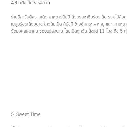
4.ข้าวต้มเป็ดตั้งหงีฮวด
ร้านนี้การันตีความเด็ด มาหลายสิบปี ด้วยรสชาติอร่อยเด็ด รวมไปถึ
เมนูอร่อยเด็ดอย่าง ข้าวต้มเป็ด ก็ยังมี ข้าวต้มกระเพาะหมู และ เกาเหลา
วัดมงคลสมาคม ซอยแปลงนาม โดยเปิดทุกวัน ตั้งแต่ 11 โมง ถึง 5 ทุ
5. Sweet Time 