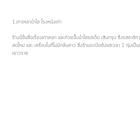
1.เกาเหลาน้ำใส โรงหนังเก่า
ร้านนี้ขึ้นชื่อเรื่องเกาเหลา และก๋วยจั๊บน้ำใสรสเด็ด เส้นกรุบ ซึ่งรสชาติก
สดใหม่ และ เครื่องในที่ไม่มีกลิ่นคาว ซึ่งร้านจะเปิดตั้งแต่เวลา 1 ทุ่มเ
เยาวราช