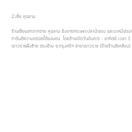
2.เซี้ย หูฉลาม 
ร้านเซี้ยนอกจากขาย หูฉลาม ยังขายกระเพาะปลาน้ำแดง และบะหมี่ฮ่องกง ท
การันตีความอร่อยได้แน่นอน  โดยร้านเปิดวันอังคาร - อาทิตย์ เวลา 1 ทุ
เยาวราชฝั่งซ้าย ตรงข้าม ธ.กรุงศรีฯ สาขาเยาวราช (ป้ายร้านสีเหลือง)