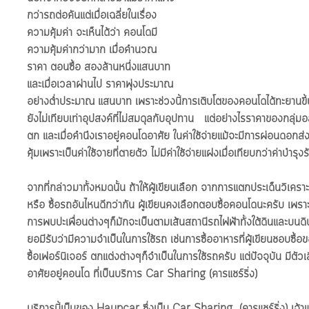
กว่ารถต่อคันแต่เมื่อเฉลี่ยในเรื่อง
ความคุ้มค่า จะเห็นได้ว่า คอนโดมี
ความคุ้มค่ากว่ามาก เมื่อคำนวณ
ราคา ตอนซื้อ สองล้านหนึ่งแสนบาท 
และเมื่อเวลาผ่านไป ราคาพุ่งประมาณ 
อย่างต่ำประมาณ แสนบาท เพราะช่วงนี้การเติบโตของคอนโดได้ทะยานขึ้น
ยังไม่เทียบเท่าอุปสงค์ที่ไม่สมดุลกับอุปทาน   แต่อย่างไรราคาของกลุ่มอ
ตก และเมื่อคำนึงเราอยู่คอนโดอาศัย ในค่าใช้จ่ายแม้จะมีการผ่อนดอกส่
คุ้มเพราะเป็นค่าใช้จายที่ตายตัว ไม่มีค่าใช้จ่ายแฝงเมื่อเทียบกว่าค่าบำรุ
จากที่กล่าวมาทั้งหมดนั้น ถ้าให้ผู้เขียนเลือก จากการแตกประเด็นวิเครา
หรือ ซื้อรถอันไหนดีกว่ากัน ผู้เขียนคงเลือกตอบซื้อคอนโดนะครับ เพราะที
การพบปะเพื่อนต่างๆก็มักจะเป็นตามเส้นสถานีรถไฟฟ้าทั้งใต้ดินและบนดิน
ยอมีรับว่ามีความจำเป็นในการใช้รถ เช่นการซื้ออาหารที่ผู้เขียนชอบซื
ซื้อเฟอร์นิเจอร์ ตกแต่งต่างๆก็จำเป็นในการใช้รถครับ แต่ปัจจุบัน มีตัวเ
อาศัยอยู่คอนโด ที่เป็นบริการ Car Sharing (คารแชร์ริ่ง)
บริการนี้เป็นของ Haupcar ซึ่งเป็น Car Sharing  (คารแชร์ริ่ง) เจ้