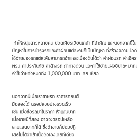
 ทำให้หนุ่มสาวหลายคน ปวดเศียรเวียนเกล้า ที่สำคัญ และนอกจากนี้ในการจราจรของกรุงเทพฯ ที่ติดขัด 
ปัญหาในการบำรุงรถและค่าผ่อนแต่ละคนก็เป็นปัญหา ที่สร้างความปวดใ
ใช้จ่ายของรถแต่ละคันสามารถชำแหละเบื้องต้นได้ว่า ค่าผ่อนรถ ค่าเช็คระย
พรบ ค่าประกันภัย ค่าล้างรถ ค่าทางด่วน และค่าใช้จ่ายแฝงจิปาถะ มา
ค่าใข้จ่ายทั้งหมดถึง 1,000,000 บาท เลย เชียว
นอกจากนี้เมื่อเราขายรถ ราคารถยนต์
มือสองได้ ดรอปลงอย่างรวดเร็ว 
เช่น เมื่อซื้อรถมาในราคา ห้าแสนบาท 
เมื่อขายปีที่สอง อาจจะดรอปเหลือ
สามแสนบาทก็ได้ ซี่งถ้าขายก็ย่อมปฎิ
เสธไม่ได้ว่าเข้าเนื้อตัวเองเลยทีเดียว