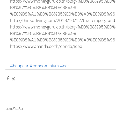
https://www.moneyguru.co.th/blog/%E0%B8%95
B8%97%E0%B8%B8%E0%B8%99-
%E0%B8%A1%E0%B8%B5%E0%B8%A3%E0%B8%96
http://thinkofliving.com/2013/10/12/the-tempo-grand-
https://www.moneyguru.co.th/blog/%E0%B8%95
B8%97%E0%B8%B8%E0%B8%99-
%E0%B8%A1%E0%B8%B5%E0%B8%A3%E0%B8%96
https://www.ananda.co.th/condo/ideo
#haupcar
#condominium
#car
ความคิดเห็น