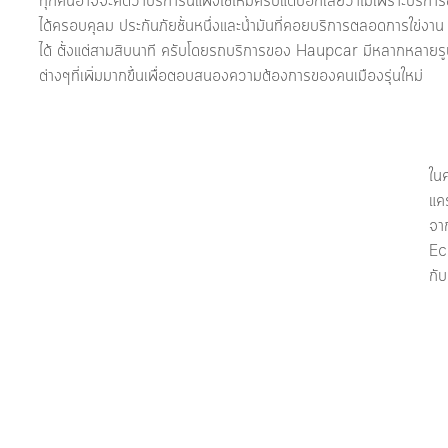
ทุกคนอาจจะคิดว่าบริการนี้แพงใชไหมครับแต่บอกเลยว่าไม่เพราะบริการ
ได้ครอบคุลม ประกันภัยชั้นหนึ่งและน้ำมันที่คอยบริการตลอดการใข่งาน 
ได้ ตั้งแต่สามสิบนาที ครับโดยรถบริการของ Haupcar มีหลากหลายร
ต่างๆที่เพิ่มมากขึ้นเพื่อตอบสนองความต้องการของคนเมืองรุ่นใหม่
ในค
แคร
จา
Ec
กับ