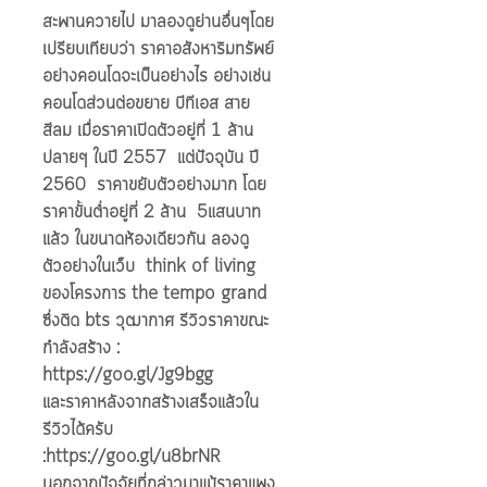
สะพานควายไป มาลองดูย่านอื่นๆโดย
เปรียบเทียบว่า ราคาอสังหาริมทรัพย์
อย่างคอนโดจะเป็นอย่างไร อย่างเช่น 
คอนโดส่วนต่อขยาย บีทีเอส สาย
สีลม เมื่อราคาเปิดตัวอยู่ที่ 1 ล้าน
ปลายๆ ในปี 2557  แต่ปัจจุบัน ปี 
2560  ราคาขยับตัวอย่างมาก โดย
ราคาขั้นต่ำอยู่ที่ 2 ล้าน  5แสนบาท
แล้ว ในขนาดห้องเดียวกัน ลองดู
ตัวอย่างในเว็บ  think of living 
ของโครงการ the tempo grand 
ซึ่งติด bts วุฒากาศ รีวิวราคาขณะ
กำลังสร้าง :  
https://goo.gl/Jg9bgg  
และราคาหลังจากสร้างเสร็จแล้วใน 
รีวิวได้ครับ 
:https://goo.gl/u8brNR   
นอกจากปัจจัยที่กล่าวมาแม้ราคาแพง