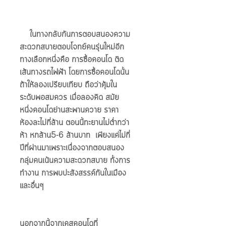
    ในทางกลับกันการตอบสนองความ
สะดวกสบายตอบโจทย์คนรุ่นใหม่อีก
ทางเลือกหนึ่งคือ การซื้อคอนโด ติด
เส้นทางรถไฟฟ้า โดยการซื้อคอนโดนั้น
ถ้าให้ลองเปรียบเทียบ ถือว่าคุ้มใน
ระดับพอสมควร เมื่อลองคิด สมัย
หนึ่งคอนโดย่านสะพานควาย ราคา
ห้องละไม่กี่ล้าน ตอนนี้ทะยานไม่ต่ำกว่า
ห้า หกล้าน5-6 ล้านบาท  เพียงแค่ไม่กี่
ปีที่ผ่านมาเพราะเนื่องจากตอบสนอง 
กลุ่มคนเน้นความสะดวกสบาย ทั้งการ
ทำงาน การพบปะสังสรรค์กันในเมือง 
และอื่นๆ
นอกจากนี้จากเคสคอนโดที่