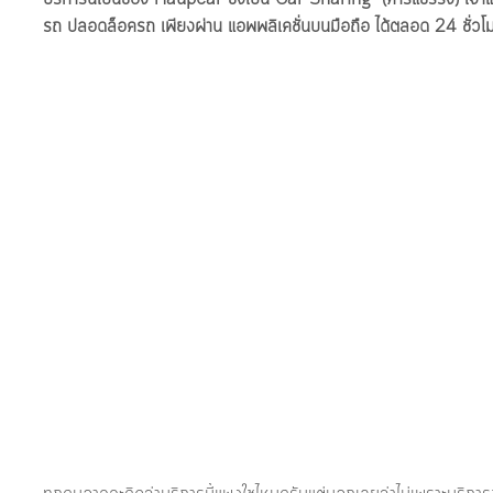
รถ ปลอดล็อครถ เพียงผ่าน แอพพลิเคชั่นบนมือถือ ได้ตลอด 24 ชั่วโ