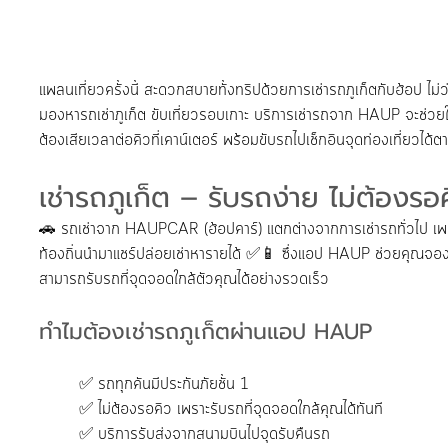
แพลนเที่ยวครั้งนี้ สะดวกสบายทั้งทริปด้วยการเช่ารถภูเก็ตกับฮ้อป ไม่ว
มองหารถเช่าภูเก็ต ขับเที่ยวรอบเกาะ บริการเช่ารถจาก HAUP จะช่วยให
ต้องเสียเวลาต่อคิวที่เคาน์เตอร์ พร้อมขับรถไปเช็กอินจุดท่องเที่ยวได้ต
เช่ารถภูเก็ต – รับรถง่าย ไม่ต้องรอ
🚗 รถเช่าจาก HAUPCAR (ฮ้อปคาร์) แตกต่างจากการเช่ารถทั่วไป เพรา
ท้องถิ่นนำมาแชร์ปล่อยเช่าหารายได้ ✅📱 ซึ่งแอป HAUP ช่วยคุณจอ
สามารถรับรถที่จุดจอดใกล้ตัวคุณได้อย่างรวดเร็ว
ทำไมต้องเช่ารถภูเก็ตผ่านแอป HAUP
	✅ รถทุกคันมีประกันภัยชั้น 1 
	✅ ไม่ต้องรอคิว เพราะรับรถที่จุดจอดใกล้คุณได้ทันที 
	✅ บริการรับส่งจากสนามบินไปจุดรับคืนรถ