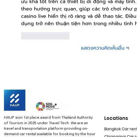
ưu khá tốt trên cả thiết bị di động và máy tính
theo hướng trực quan, giúp các trò chơi như p
casino live hiển thị rõ ràng và dễ thao tác. Điề
dụng trở nên thuận tiện hơn trong nhiều tình
ถูกใจ
ตอบกลับ
แสดงความคิดเห็นอื่น ๆ
HAUP won 1st place award from Thailand Authority
Locations
of Tourism in 2025 under Travel Tech.
We are an
travel and transportation platform providing on-
Bangkok Car rent
demand car rental available for booking by the hour
Chiangmai Car re