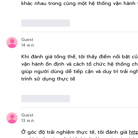
khác nhau trong cùng một hệ thống vận hành 
ถูกใจ
ตอบกลับ
Guest
14 พ.ค.
Khi đánh giá tổng thể, tôi thấy điểm nổi bật củ
vận hành ổn định và cách tổ chức hệ thống ch
giúp người dùng dễ tiếp cận và duy trì trải ng
trình sử dụng thực tế
ถูกใจ
ตอบกลับ
Guest
13 พ.ค.
Ở góc độ trải nghiệm thực tế, tôi đánh giá 
htt