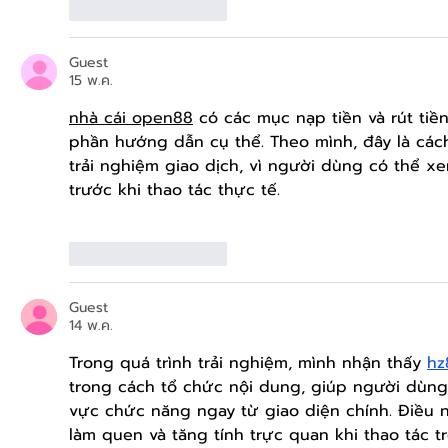
ถูกใจ
ตอบกลับ
Guest
15 พ.ค.
nhà cái open88
 có các mục nạp tiền và rút ti
phần hướng dẫn cụ thể. Theo mình, đây là cách
trải nghiệm giao dịch, vì người dùng có thể xe
trước khi thao tác thực tế.
ถูกใจ
ตอบกลับ
Guest
14 พ.ค.
Trong quá trình trải nghiệm, mình nhận thấy 
hz
trong cách tổ chức nội dung, giúp người dùng
vực chức năng ngay từ giao diện chính. Điều n
làm quen và tăng tính trực quan khi thao tác 