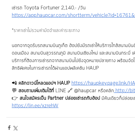
เช่ารถ Toyota Fortuner 2,140.- /วัน
https://app.haupcar.com/shortterm/vehicle?id=16761
*ราคาเช่าไม่รวมค่ามัดจำและค่าระยะทาง
นอกจากจุดรับรถสนามบินภูเก็ต ฮ้อปยังมีรถเช่าให้บริการใกล้สนามบิ
ดอนเมือง สนามบินสุวรรณภูมิ สนามบินเชียงใหม่ และสนามบินกระบี่ เ
บริการที่ต้องการเช่ารถจากสนามบินไปยังจุดหมายปลายทาง พร้อมจัดโ
สิทธิพิเศษในการเช่ารถได้ผ่านแอปพลิเคชัน HAUP 
📲 
คลิกดาวน์โหลดแอปฯ HAUP
https://haupkey.page.link/
💬 
สอบถามเพิ่มเติมได้ที่ 
LINE 🔗 @haupcar หรือคลิก
http://b
👉 
สนใจสมัครเป็น Partner ปล่อยเช่ารถกับฮ้อป
 มีคันเดียวก็ปล่อยเช่
https://lin.ee/xzrehW