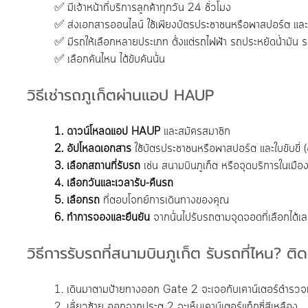
	✅ มีเจ้าหน้าที่บริการลูกค้าทุกวัน 24 ชั่วโมง
	✅ ส่งเอกสารออนไลน์ ใช้เพียงบัตรประชาชนหรือพาสปอร์ต และใบขั
	✅ มีรถให้เลือกหลายประเภท ตั้งแต่รถไฟฟ้า รถประหยัดน้ำมั
	✅ เลือกคันไหน ได้ขับคันนั้น
วิธีเช่ารถภูเก็ตผ่านแอป HAUP
	1. ดาวน์โหลดแอป HAUP
 และสมัครสมาชิก 
	2. อัปโหลดเอกสาร
 ใช้บัตรประชาชนหรือพาสปอร์ต และใบขับขี่ (อ
	3. เลือกสถานที่รับรถ
 เช่น สนามบินภูเก็ต หรือจุดบริการในเมือ
	4. เลือกวันและเวลารับ-คืนรถ
	5. เลือกรถ
 ที่ตอบโจทย์การเดินทางของคุณ
	6. ทำการจองและยืนยัน
 จากนั้นไปรับรถตามจุดจอดที่เลือกได้เล
วิธีการรับรถที่สนามบินภูเก็ต รับรถที่ไหน? ติ
	1. เดินมาตามป้ายทางออก Gate 2 จะเจอกับเคาน์เตอร์ตำรวจท
	2. เลี้ยวซ้าย ออกจากประตู 2 จะเห็นเคาน์เตอร์แท็กซี่สีเหลือง