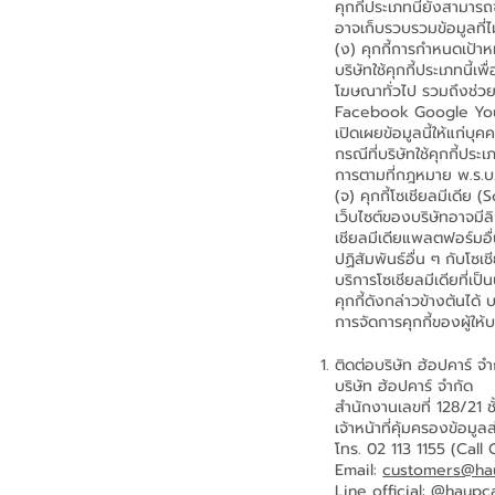
คุกกี้ประเภทนี้ยังสามาร
อาจเก็บรวบรวมข้อมูลที่
(ง) คุกกี้การกำหนดเป
บริษัทใช้คุกกี้ประเภทนี
โฆษณาทั่วไป รวมถึงช่ว
Facebook Google YouTub
เปิดเผยข้อมูลนี้ให้แก่บุค
กรณีที่บริษัทใช้คุกกี้ป
การตามที่กฎหมาย พ.ร.บ
(จ) คุกกี้โซเชียลมีเดี
เว็บไซต์ของบริษัทอาจมี
เชียลมีเดียแพลตฟอร์มอื่
ปฏิสัมพันธ์อื่น ๆ กับโซเ
บริการโซเชียลมีเดียที่เ
คุกกี้ดังกล่าวข้างต้นได้
การจัดการคุกกี้ของผู้ให้บ
ติดต่อบริษัท ฮ้อปคาร์ จำ
บริษัท ฮ้อปคาร์ จำกัด
สำนักงานเลขที่ 128/21
เจ้าหน้าที่คุ้มครองข้อม
โทร. 02 113 1155 (Call
Email:
customers@ha
Line official: @haup