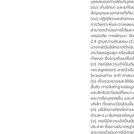
บุคคลของท่านให้แก่บุคค
(ฒ) เก็บรักษา และแก้ไขป
สัญญาและเอกสารที่เกี่ย
(ณ) ปฏิบัติตามหลักเกณ
การวิเคราะห์และวางแผนสถ
สามารถดำเนินการได้และท
ปลอดภัย การพัฒนา จัดใ
2.4 ฐานความยินยอม (C
บางกรณีบริษัทอาจดำเนิน
ประโยชน์สูงสุด หรือเพื
กำหนด ซึ่งรวมถึงแต่ไม่จ
(ก) กรณีมีความจำเป็นต้
recognition) ลายนิ้วมื
ไหวของท่าน อาทิ ศาสนา
(ข) เก็บรวบรวมและใช้ข้
อื่นใด การจัดทำฐานข้อม
และสิทธิประโยชน์ที่เหมา
และ/หรือบุคคลอื่น และเพ
บริษัท ทั้งขณะปัจจุบันน
(ค) บริษัทอาจติดต่อท่าน
ตามพ.ร.บ.คุ้มครองข้อมู
(ง) กรณีมีความจำเป็นต้
ประเทศ ซึ่งอาจมีมาตรฐาน
สามารถดำเนินการได้ภาย