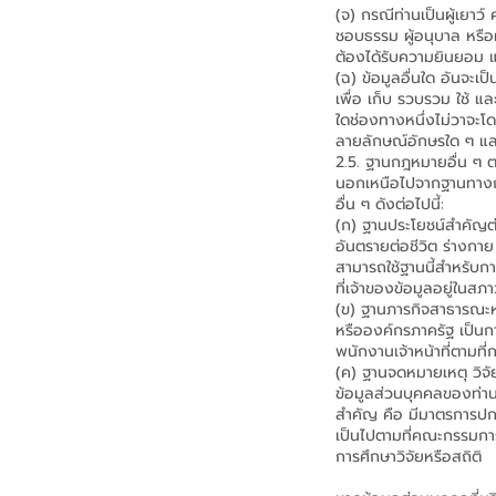
(จ) กรณีท่านเป็นผู้เยา
ชอบธรรม ผู้อนุบาล หรือผ
ต้องได้รับความยินยอม 
(ฉ) ข้อมูลอื่นใด อันจะเ
เพื่อ เก็บ รวบรวม ใช้ แ
ใดช่องทางหนึ่งไม่วาจะ
ลายลักษณ์อักษรใด ๆ แล
2.5. ฐานกฎหมายอื่น ๆ
นอกเหนือไปจากฐานทางกฎห
อื่น ๆ ดังต่อไปนี้:
(ก) ฐานประโยชน์สำคัญต่
อันตรายต่อชีวิต ร่างกาย
สามารถใช้ฐานนี้สำหรับกา
ที่เจ้าของข้อมูลอยู่ในส
(ข) ฐานภารกิจสาธารณะหรื
หรือองค์กรภาครัฐ เป็นกา
พนักงานเจ้าหน้าที่ตามท
(ค) ฐานจดหมายเหตุ วิจั
ข้อมูลส่วนบุคคลของท่าน
สำคัญ คือ มีมาตรการปก
เป็นไปตามที่คณะกรรมการ
การศึกษาวิจัยหรือสถิติ