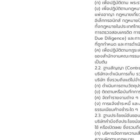
(ก) เพื่อปฏิบัติตาม พระร
(ข) เพื่อปฏิบัติตามก
แพ่งอาญา กฎหมายเกี่ย
อิเล็กทรอนิกส์ กฎหมายป
ทั้งกฎหมายในประเทศไทย
การตรวจสอบเครดิต การท
Due Diligence) และกา
ที่ถูกกำหนด และการดำเนิ
(ค) เพื่อปฏิบัติตามกฎร
ของสำนักงานคณะกรรมการค
เป็นต้น
2.2. ฐานสัญญา (Contr
บริษัทจะดำเนินการเก็บ 
บริษัท ซึ่งรวมถึงแต่ไม่จ
(ก) ดำเนินการตามวัตถุป
(ข) ติดตามหรือบันทึกก
(ค) จัดทำรายงานต่าง ๆ
(ง) การแจ้งชำระหนี้ และ/
ธรรมเนียมค้างชำระใด ๆ
2.3. ฐานประโยชน์อันชอ
บริษัทคำนึงถึงประโยชน์ข
ใช้ หรือเปิดเผย ซึ่งรวมถ
(ก) บริหารจัดการความเ
ความผิดตามกฎหมาย