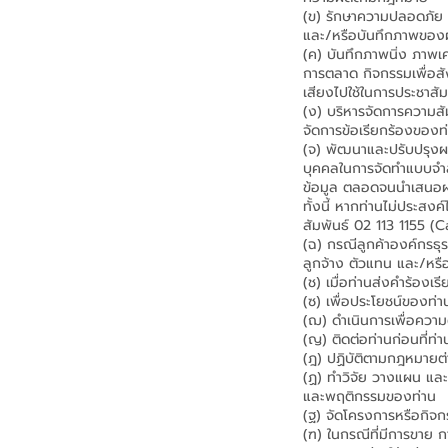
(ข) รักษาความปลอดภัย
และ/หรือบันทึกภาพของผู้
(ค) บันทึกภาพนิ่ง ภาพเ
การตลาด กิจกรรมเพื่อสั
เสียงไปใช้ในการประชาสั
(ง) บริหารจัดการความสั
จัดการข้อเรียกร้องของท
(จ) พัฒนาและปรับปรุงผล
บุคคลในการจัดทำแบบจำล
ข้อมูล ตลอดจนนำเสนอผลิ
ทั้งนี้ หากท่านไม่ประสง
สัมพันธ์ 02 113 1155 (C
(ฉ) กรณีลูกค้าองค์กรธุ
ลูกจ้าง ตัวแทน และ/หรือผู
(ช) เมื่อท่านส่งคำร้อง
(ซ) เพื่อประโยชน์ของท่
(ฌ) ดำเนินการเพื่อความ
(ญ) ติดต่อท่านก่อนที่ท่
(ฎ) ปฏิบัติตามกฎหมายต่า
(ฏ) ทำวิจัย วางแผน และ
และพฤติกรรมของท่าน
(ฐ) จัดโครงการหรือกิจ
(ฑ) ในกรณีที่มีการขาย 