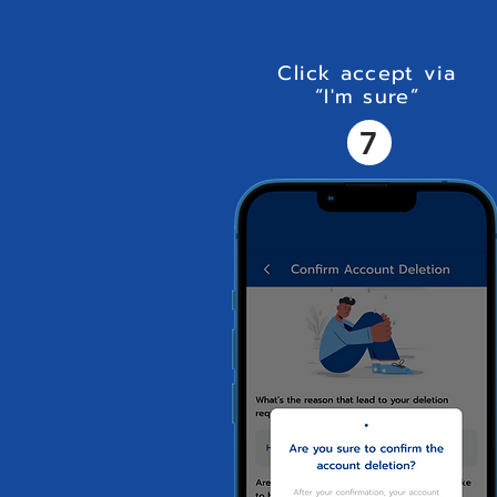
Click accept via
“I'm sure”
7