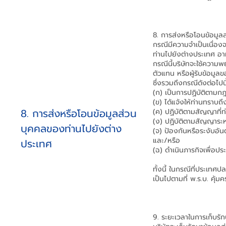
8. การส่งหรือโอนข้อมู
กรณีมีความจำเป็นเนื่อง
ท่านไปยังต่างประเทศ อาท
กรณีนี้บริษัทจะใช้ความพ
ตัวแทน หรือผู้รับข้อมูล
ซึ่งรวมถึงกรณีดังต่อไปนี
(ก) เป็นการปฏิบัติตาม
(ข) ได้แจ้งให้ท่านทรา
8. การส่งหรือโอนข้อมูลส่วน
(ค) ปฏิบัติตามสัญญาที่
(ง) ปฏิบัติตามสัญญาระห
บุคคลของท่านไปยังต่าง
(จ) ป้องกันหรือระงับอั
และ/หรือ
ประเทศ
(ฉ) ดำเนินภารกิจเพื่อป
ทั้งนี้ ในกรณีที่ประเท
เป็นไปตามที่ พ.ร.บ. คุ
9. ระยะเวลาในการเก็บรั