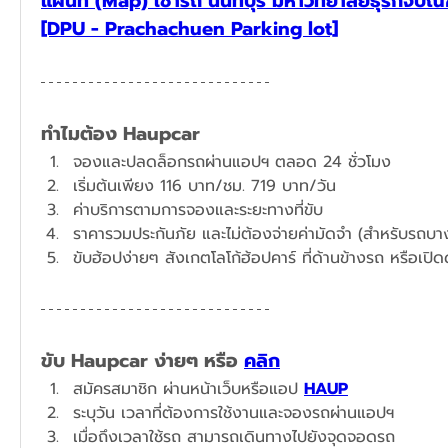
แผนที่ (Map) เช่ารถ นนทบุรี มหาวิทยาลัยธุรกิจบัณฑ
[DPU - Prachachuen Parking lot]
ทำไมต้อง Haupcar
จองและปลดล็อกรถผ่านแอปฯ ตลอด 24 ชั่วโมง
​เริ่มต้นเพียง 116 บาท/ชม. 719 บาท/วัน
ค่าบริการตามการจองและระยะทางที่ขับ
ราคารวมประกันภัย และไม่ต้องจ่ายค่ามัดจำ (สำหรับรถบางร
ขับฮ้อปง่ายๆ สังเกตโลโก้ฮ้อปคาร์ ที่ด้านข้างรถ หรือเปิ
ขับ Haupcar ง่ายๆ หรือ 
คลิก
สมัครสมาชิก ผ่านหน้าเว็บหรือแอป 
HAUP
ระบุวัน เวลาที่ต้องการใช้งานและจองรถผ่านแอปฯ​
เมื่อถึงเวลาใช้รถ สามารถเดินทางไปยังจุดจอดรถ