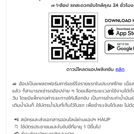
🚙
✨ฮ้อป รถสะดวกขับใกล้คุณ 24 ชั่วโม
ดาวน์โหลดแอปพลิเคชัน 
คลิก
🚙 ฮ้อปเป็นแพลตฟอร์มคาร์แชร์ริ่งรายแรกในประเทศไทย เมื่อ
แล้ว ก็สามารถเช่ารถฮ้อปง่าย ๆ โดยเลือกระยะเวลาใช้งานได้ตั้
วัน โดยมีแพ็กเกจค่าระยะทางให้เลือกขับ เป็นการชำระค่าน้ำมันล
เติมน้ำมันก็ 
ใช้บัตรน้ำมันที่เก็บไว้ในรถ 
เพื่อชำระเงินได้เลย ไม่ต
 📲 สมัครและส่งเอกสารออนไลน์ผ่านแอปฯ HAUP
 📁 ใช้บัตรประชาชนและใบขับขี่ที่อายุ 1 ปีขึ้นไป
 💳 ชำระด้วยบัตรเครดิต/เดบิต 