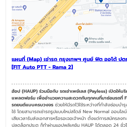
แผนที่ (Map) เช่ารถ กรุงเทพฯ ศูนย์ ฟิต ออโต้ ปต
[FIT Auto PTT - Rama 2]
ฮ้อป (HAUP) ร่วมมือกับ รถเช่าเพย์เลส (Payless) เปิดให้บริก
แพลตฟอร์ม เพื่ออำนวยความสะดวกกับทุกคนที่มาซ่อมรถที่ F
รถยนต์แบบครบวงจร
 ช่วยให้มีรถไว้ใช้ระหว่างที่กำลังซ่อม
ใช้ โดยสามารถเช่ารถรูปแบบใหม่สไตล์ New Normal ออนไลน์ท
เสียเวลารับส่งเอกสารหรือรอเจอเจ้าหน้า ตั้งแต่การสมัครลง
ปลดล็อกประตู ก็ทำผ่านแอปพลิเคชัน HAUP ได้ตลอด 24 ชั่ว