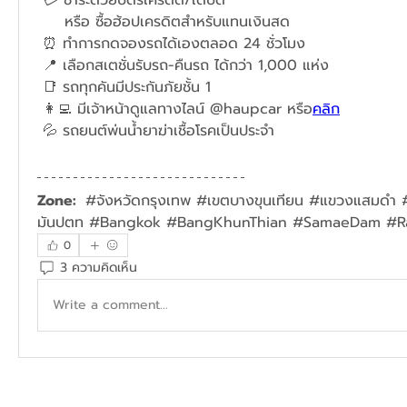
     หรือ ซื้อฮ้อปเครดิตสำหรับแทนเงินสด
 ⏰ ทำการกดจองรถได้เองตลอด 24 ชั่วโมง  
 📍 เลือกสเตชั่นรับรถ-คืนรถ ได้กว่า 1,000 แห่ง 
 📑 รถทุกคันมีประกันภัยชั้น 1   
 👩‍💻 มีเจ้าหน้าดูแลทางไลน์ @haupcar 
หรือ
คลิก
 💦 รถยนต์พ่นน้ำยาฆ่าเชื้อโรคเป็นประจำ 
Zone:  
#จังหวัดกรุงเทพ #เขตบางขุนเทียน #แขวงแสมดำ #
มันปตท 
#
Bangkok #BangKhunThian #SamaeDam #R
0
3 ความคิดเห็น
Write a comment...