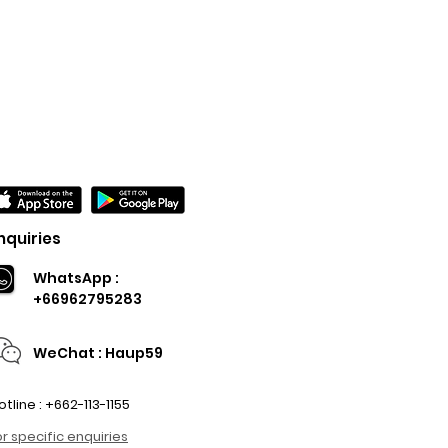
nquiries
WhatsApp :
+66962795283
WeChat : Haup59
otline : +662-113-1155
or specific enquiries