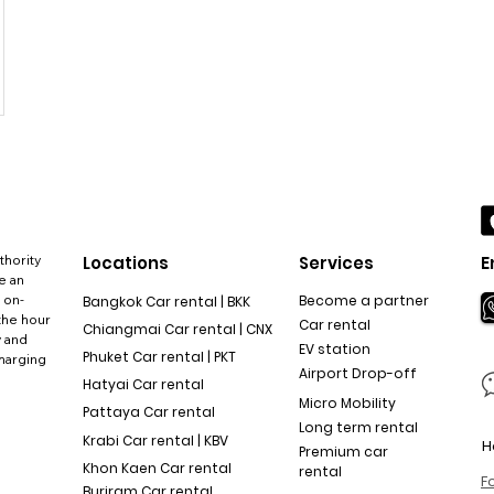
thority
Locations
Services
E
e an
 on-
Become a partner
Bangkok Car rental | BKK
the hour
Car rental
Chiangmai Car rental | CNX
y and
EV station
Phuket Car rental | PKT
charging
Airport Drop-off
Hatyai Car rental
Micro Mobility
Pattaya Car rental
Long term rental
Krabi Car rental | KBV
H
Premium car
Khon Kaen Car rental
rental
F
Buriram Car rental