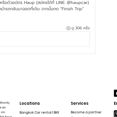
หรือด้วยบัตร Haup (สมัครได้ที่ LINE: @haupcar)
็จนำรถกลับมาจอดที่เดิม จากนั้นกด "Finish Trip" 
ดู 306 ครั้ง
thority
Locations
Services
E
e an
 on-
Become a partner
Bangkok Car rental | BKK
the hour