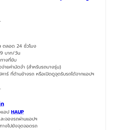
 ตลอด 24 ชั่วโมง
719 บาท/วัน
างที่ขับ
จ่ายค่ามัดจำ (สำหรับรถบางรุ่น)
คาร์ ที่ด้านข้างรถ หรือเปิดดูจุดรับรถได้จากแอปฯ  
ิก
ือแอป 
HAUP
นและจองรถผ่านแอปฯ​
ินทางไปยังจุดจอดรถ