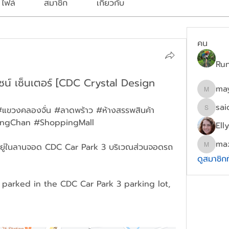
ไฟล์
สมาชิก
เกี่ยวกับ
คน
Ru
ไซน์ เซ็นเตอร์ [CDC Crystal Design
ma
mayydg
sai
แขวงคลองจั่น #ลาดพร้าว #ห้างสรรพสินค้า 
saichon
ngChan #ShoppingMall
Ell
ma
ยู่ในลานจอด CDC Car Park 3 บริเวณส่วนจอดรถ
maxwel
ดูสมาชิก
s parked in the CDC Car Park 3 parking lot, 