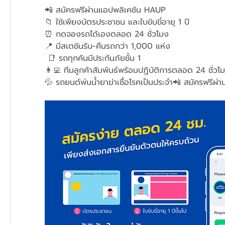
📲 สมัครฟรีผ่านแอปพลิเคชัน HAUP
📁 ใช้เพียงบัตรประชาชน และใบขับขี่อายุ 1 ปี
⏰ กดจองรถได้เองตลอด 24 ชั่วโมง
📍 มีสเตชันรับ-คืนรถกว่า 1,000 แห่ง
 📑 รถทุกคันมีประกันภัยชั้น 1
👩‍💻 ทีมลูกค้าสัมพันธ์พร้อมปฏิบัติการตลอด 24 ชั่วโ
💦 รถยนต์พ่นน้ำยาฆ่าเชื้อโรคเป็นประจำ📲 สมัครฟรีผ