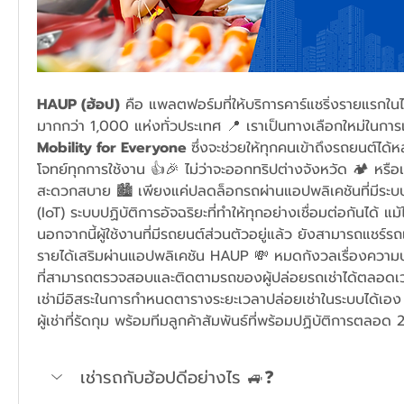
HAUP (ฮ้อป)
 คือ แพลตฟอร์มที่ให้บริการคาร์แชริ่งรายแรกในไ
มากกว่า 1,000 แห่งทั่วประเทศ 📍 เราเป็นทางเลือกใหม่ในกา
Mobility for Everyone 
ซึ่งจะช่วยให้ทุกคนเข้าถึงรถยนต์ไ
โจทย์ทุกการใช้งาน 👍🎉 ไม่ว่าจะออกทริปต่างจังหวัด 🏕 หรือ
สะดวกสบาย 🏙 เพียงแค่ปลดล็อกรถผ่านแอปพลิเคชันที่มีระบ
(IoT) ระบบปฏิบัติการอัจฉริยะที่ทำให้ทุกอย่างเชื่อมต่อกันได้ แม
นอกจากนี้ผู้ใช้งานที่มีรถยนต์ส่วนตัวอยู่แล้ว ยังสามารถแชร์รถ
รายได้เสริมผ่านแอปพลิเคชัน HAUP 💸 หมดกังวลเรื่องความ
ที่สามารถตรวจสอบและติดตามรถของผู้ปล่อยรถเช่าได้ตลอดเวล
เช่ามีอิสระในการกำหนดตารางระยะเวลาปล่อยเช่าในระบบได้เอง 
ผู้เช่าที่รัดกุม พร้อมทีมลูกค้าสัมพันธ์ที่พร้อมปฏิบัติการตลอด
เช่ารถกับฮ้อปดีอย่างไร 
🚙❓