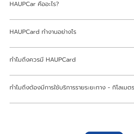
HAUPCar คืออะไร?
HAUPCar คือระบบคาร์แชร์ริ่งที่ให้บริการเช่ารถรายชั่วโมงและ
24 ชั่วโมง เพื่อความสะดวกในการเช่ารถและลดมลภาวะ
HAUPCard ทำงานอย่างไร
การนำเทคโนโลยี Carsharing Technology ขั้นสูงมาพัฒนาการให
เพียงแค่ 3 ขั้นตอนเป็นสมาชิก จองรถ ปลดล็อครถ รถทุกคันใช้
ทำไมถึงควรมี HAUPCard
ในกรณีที่แบตมือถือหมด ลูกค้าสามารถนำบัตร HAUPCard ไปแ
เป็นอีกหนึ่งวิธีทำทำให้ทุกคนสบายใจยิ่งขึ้นในการใช้รถ
ทำไมถึงต้องมีการใช้บริการรายระยะทาง - กิโลเมต
เนื่องจากรถ HAUPCar นั้นเป็นรถที่รวมค่าน้ำมันและประกันภัยชั้น
รวมค่าน้ำมันและประกันภัยชั้น1 การเก็บค่าบริการรายระยะทางนั้นจึ
บริการรถคาร์แชร์ริ่งเป็นรถที่แบ่งปันกันใช้ จึงต้องเติมน้ำมันเผ
นอกจากจะสะดวกแล้ว เหนือสิ่งอื่นในคุณจะได้รับรถที่รวดเร็ว 