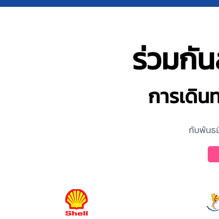
ร่วมกั
การเดิน
กับพันธม