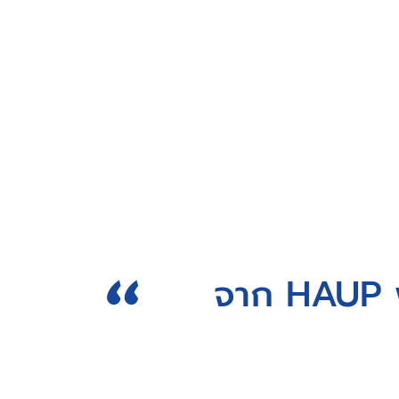
Shell ผู้นำในการให้บริการพลังานครบวงจร ให้
กฟผ. รัฐวิสาหก
บริการ fleet card และบริการเสริมอื่นๆที่จะมา
การกำกับดูแลข
ช่วยให้การทำ carsharing ของคุณสะดวก
การคลัง ให้บริ
สบายยิ่งขึ้น
เนอร์ทุกๆท่านที
“
จาก HAUP พ