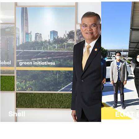
Shell
EGAT E
Leading global energy
Thailand E
Provider
Operator